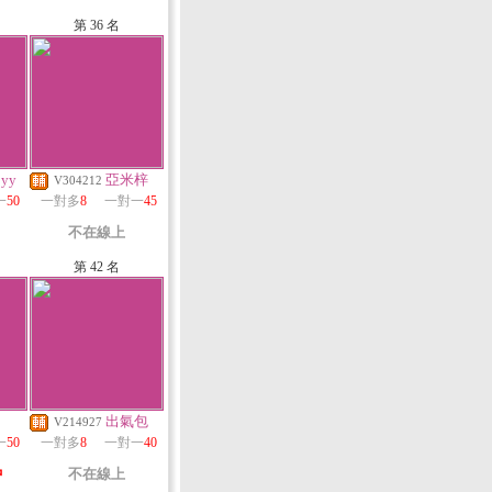
第 36 名
yy
亞米梓
V304212
一
50
一對多
8
一對一
45
不在線上
第 42 名
出氣包
V214927
一
50
一對多
8
一對一
40
中
不在線上