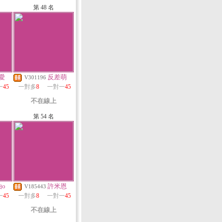
第 48 名
愛
反差萌
V301196
一
45
一對多
8
一對一
45
不在線上
第 54 名
油o
許米恩
V185443
一
45
一對多
8
一對一
45
不在線上