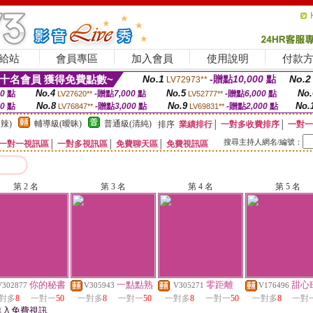
給站
會員專區
加入會員
使用說明
付款
十名會員 獲得免費點數~
No.1
-贈點
10,000
點
No.2
LV72973**
No.4
No.5
No.
00
點
-贈點
7,000
點
-贈點
6,000
點
LV27620**
LV52777**
No.8
No.9
No.
00
點
-贈點
3,000
點
-贈點
2,000
點
LV76847**
LV69831**
辣)
輔導級(曖昧)
普通級(清純)
排序
業績排行
│
一對多收費排序
│
一對一
搜尋主持人網名/編號：
一對一視訊區
│
一對多視訊區
│
免費聊天區
│
免費視訊區
第 2 名
第 3 名
第 4 名
第 5 名
你的秘書
一點點熟
零距離
甜心B
V302877
V305943
V305271
V176496
對多
8
一對一
50
一對多
8
一對一
50
一對多
8
一對一
50
一對多
8
一對
進入免費視訊