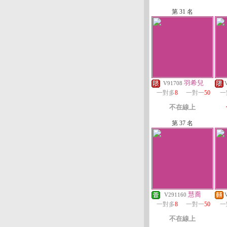
第 31 名
羽希兒
V91708
一對多
8
一對一
50
一
不在線上
第 37 名
慧喬
V291160
一對多
8
一對一
50
一
不在線上