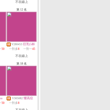
不在線上
第 12 名
巨乳G杯
V280453
一
50
一對多
8
一對一
45
不在線上
第 18 名
na
懼高症
V305082
一
50
一對多
8
不在線上