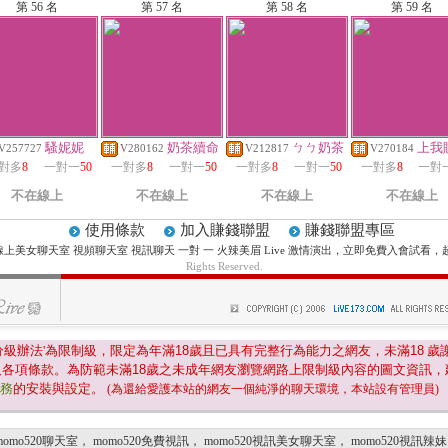
第 56 名
第 57 名
第 58 名
第 59 名
騷妮妮
奶茶續命
ㄅㄅ奶茶
上我
V257727
V280162
V212817
V270184
對多
8
一對一
50
一對多
8
一對一
50
一對多
8
一對一
50
一對多
8
一對
不在線上
不在線上
不在線上
不在線上
使用條款
加入賺錢聯盟
賺錢聯盟專區
73 線上美女聊天室 視頻聊天室 視訊聊天 一對 一 火辣美眉 Live 激情演出，立即免費入會試
Rights Reserved.
分級辦法'為限制級，限定為年滿
18
歲且已具有完整行為能力之網友，未滿
18
歲
及各項條款。為防範未滿
18
歲之未成年網友瀏覽網路上限制級內容的圖文資訊，
服務
的安裝與設定。
(為還給愛護本站的網友一個純淨的聊天環境，本站設有管理員)
momo520聊天室
，
momo520免費視訊
，
momo520視訊美女聊天室
，
momo520視訊辣妹