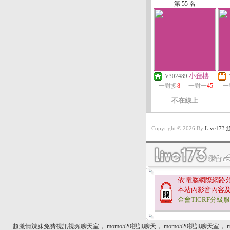
第 55 名
小歪樓
V302489
一對多
8
一對一
45
一
不在線上
Copyright © 2026 By
Live1
依'電腦網際網路
本站內影音內容
金會TICRF分級
超激情辣妹免費視訊視頻聊天室
，
momo520視訊聊天
，
momo520視訊聊天室
，