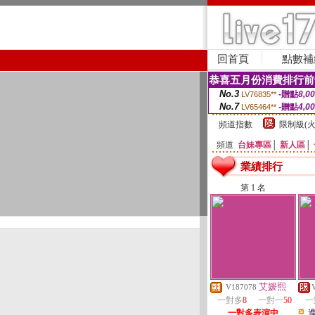
回首頁
點數補
恭喜五月份消費排行前
No.3
-贈點
8,0
LV76835**
No.7
-贈點
4,0
LV65464**
頻道指數
限制級(火
頻道
台妹專區
│
新人區
│
業績排行
第 1 名
艾媛熙
V187078
一對多
8
一對一
50
一
一對多表演中