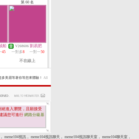
第 60 名
賊船
劉易肥
V268606
一
45
一對多
8
一對一
50
不在線上
看，超多美眉等著你等您來體驗！
All
謝絕進入瀏覽，且願接受
建議您可進行
網路分級基
，
meme104視訊
，
meme104視訊聊天
，
meme104視訊聊天室
，
meme104聊天室
，