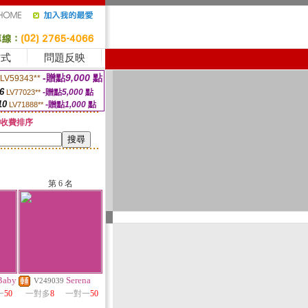
方式
問題反映
-贈點
9,000
點
LV59343**
6
-贈點
5,000
點
LV77023**
10
-贈點
1,000
點
LV71888**
收費排序
第 6 名
aby
Serena
V249039
一
50
一對多
8
一對一
50